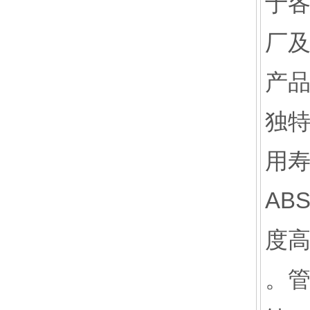
于
厂及
产
独
用寿
AB
度
。