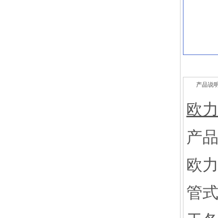
产品说
欧
产
欧力
管