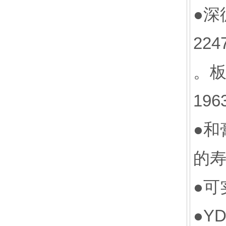
●深
224
。板
1963
●和
的寿命
●可
●YD