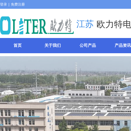
登录
|
免费注册
江苏
欧力特
首页
关于我们
公司产品
产品资讯